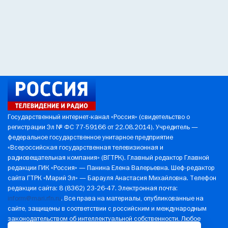
Государственный интернет-канал «Россия» (свидетельство о
регистрации Эл № ФС 77-59166 от 22.08.2014). Учредитель —
федеральное государственное унитарное предприятие
«Всероссийская государственная телевизионная и
радиовещательная компания» (ВГТРК). Главный редактор Главной
редакции ГИК «Россия» — Панина Елена Валерьевна. Шеф-редактор
сайта ГТРК «Марий Эл» — Барауля Анастасия Михайловна. Телефон
редакции сайта: 8 (8362) 23-26-47. Электронная почта:
inform@mari.rfn.ru
. Все права на материалы, опубликованные на
сайте, защищены в соответствии с российским и международным
законодательством об интеллектуальной собственности. Любое