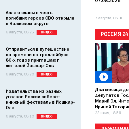
07.08.2026
Аллею славы в честь
погибших героев СВО открыли
7 августа, 06:30
в Волжском округе
6 августа, 08:25
ВИДЕО
РОССИЯ 24
Отправиться в путешествие
во времени на троллейбусе
80-х годов приглашают
жителей Йошкар-Олы
6 августа, 08:20
ВИДЕО
Два месяца до
Издательства из разных
депутатов Гос
уголков России соберёт
Марий Эл. Инт
книжный фестиваль в Йошкар-
Ириной Татари
Оле
23 июля, 18:56
6 августа, 08:10
ВИДЕО