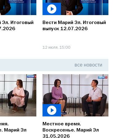
 Эл. Итоговый
Вести Марий Эл. Итоговый
Вести Ма
7.2026
выпуск 12.07.2026
выпуск 0
12 июля, 15:00
5 июля, 16:0
все
новости
емя.
Местное время.
Местное 
. Марий Эл
Воскресенье. Марий Эл
Воскресе
31.05.2026
24.05.20