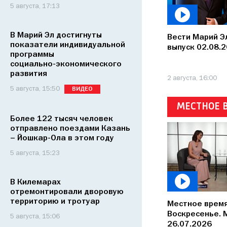
5 августа, 17:13
В Марий Эл достигнуты
Вести Марий Э
показатели индивидуальной
выпуск 02.08.
программы
социально‑экономического
развития
2 августа, 16:00
5 августа, 15:50
ВИДЕО
МЕСТНОЕ 
Более 122 тысяч человек
отправлено поездами Казань
– Йошкар-Ола в этом году
5 августа, 15:23
В Килемарах
отремонтировали дворовую
территорию и тротуар
Местное время
Воскресенье. 
5 августа, 15:06
26.07.2026