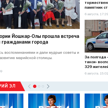
торжествен
памятник с
республики
6 августа, 17:2
тории Йошкар-Олы прошла встреча
и гражданами города
сь воспоминаниями и дали мудрые советы и
За полгода
развитию марийской столицы.
такси» восп
329 жителе
09
6 августа, 15:0
РИЙ ЭЛ