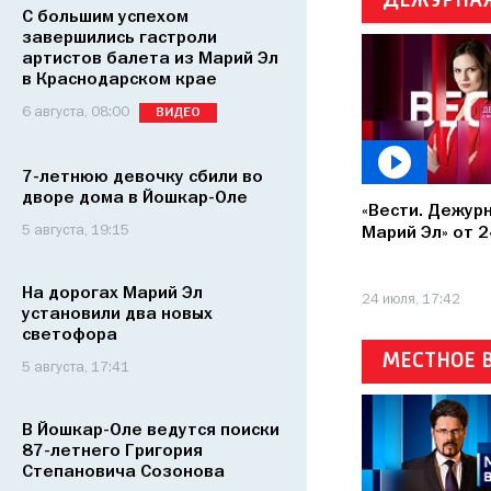
ДЕЖУРНАЯ
С большим успехом
завершились гастроли
артистов балета из Марий Эл
в Краснодарском крае
6 августа, 08:00
ВИДЕО
7-летнюю девочку сбили во
дворе дома в Йошкар-Оле
«Вести. Дежурн
5 августа, 19:15
Марий Эл» от 
На дорогах Марий Эл
24 июля, 17:42
установили два новых
светофора
МЕСТНОЕ 
5 августа, 17:41
В Йошкар-Оле ведутся поиски
87-летнего Григория
Степановича Созонова