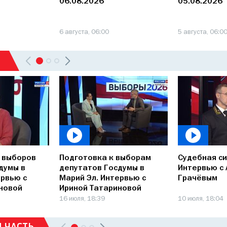
06.08.2026
05.08.2026
6 августа, 06:00
5 августа, 06:0
 выборов
Подготовка к выборам
Судебная си
думы в
депутатов Госдумы в
Интервью с
ервью с
Марий Эл. Интервью с
Грачёвым
новой
Ириной Татариновой
16 июля, 18:39
10 июля, 18:04