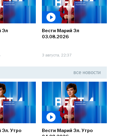
 Эл
Вести Марий Эл
Вести Ма
03.08.2026
01.08.20
8
3 августа, 22:37
1 августа, 2
все
новости
 Эл. Утро
Вести Марий Эл. Утро
Вести Мар