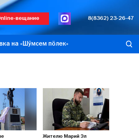
nline-вещание
8(8362) 23-26-47
вка на «Шӱмсем пӧлек»
ле
Жителю Марий Эл