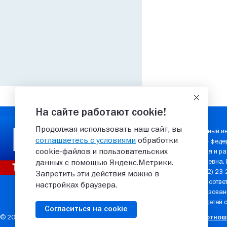
На сайте работают cookie!
Продолжая использовать наш сайт, вы
Государственный ин
соглашаетесь с условиями
обработки
Учредитель — феде
cookie‑файлов и пользовательских
телевизионная и ра
Елена Валерьевна.
данных с помощью Яндекс.Метрики.
сайта: 8 (8362) 23
Запретить эти действия можно в
защищены в соответ
настройках браузера.
Любое использовани
(ВГТРК). Для детей 
Согласиться на cookie
© 2026 ГТРК "Марий Эл"
Политика в отнош