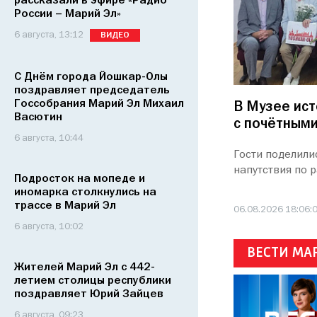
рассказали в эфире «Радио
России – Марий Эл»
6 августа, 13:12
ВИДЕО
С Днём города Йошкар-Олы
поздравляет председатель
Госсобрания Марий Эл Михаил
В Музее ис
Васютин
с почётным
6 августа, 10:44
Гости поделили
напутствия по 
Подросток на мопеде и
иномарка столкнулись на
трассе в Марий Эл
06.08.2026 18:06:
6 августа, 10:02
ВЕСТИ МА
Жителей Марий Эл с 442-
летием столицы республики
поздравляет Юрий Зайцев
6 августа, 09:23