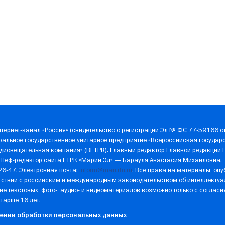
тернет-канал «Россия» (свидетельство о регистрации Эл № ФС 77-59166 от
ральное государственное унитарное предприятие «Всероссийская государ
диовещательная компания» (ВГТРК). Главный редактор Главной редакции 
 Шеф-редактор сайта ГТРК «Марий Эл» — Барауля Анастасия Михайловна.
-26-47. Электронная почта:
inform@mari.rfn.ru
. Все права на материалы, оп
ствии с российским и международным законодательством об интеллектуал
е текстовых, фото-, аудио- и видеоматериалов возможно только с соглас
старше 16 лет.
ении обработки персональных данных