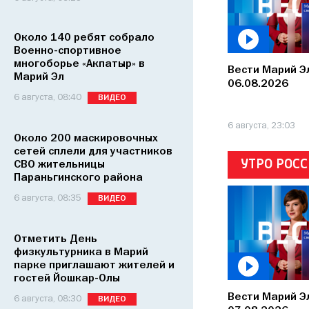
Около 140 ребят собрало
Военно-спортивное
многоборье «Акпатыр» в
Вести Марий Э
Марий Эл
06.08.2026
6 августа, 08:40
ВИДЕО
6 августа, 23:03
Около 200 маскировочных
сетей сплели для участников
УТРО РОС
СВО жительницы
Параньгинского района
6 августа, 08:35
ВИДЕО
Отметить День
физкультурника в Марий
парке приглашают жителей и
гостей Йошкар-Олы
Вести Марий Эл
6 августа, 08:30
ВИДЕО