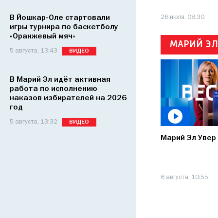
В Йошкар-Оле стартовали
26 июля, 08:30
игры турнира по баскетболу
«Оранжевый мяч»
МАРИЙ ЭЛ
5 августа, 13:43
ВИДЕО
В Марий Эл идёт активная
работа по исполнению
наказов избирателей на 2026
год
5 августа, 13:32
ВИДЕО
Марий Эл Увер
6 августа, 10:55