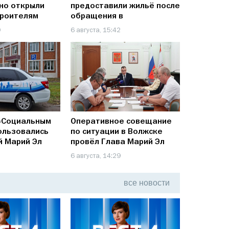
но открыли
предоставили жильё после
троителям
обращения в
Информационный центр
9
6 августа, 15:42
Следственного комитета
 «Социальным
Оперативное совещание
ользовались
по ситуации в Волжске
й Марий Эл
провёл Глава Марий Эл
Юрий Зайцев
1
6 августа, 14:29
все
новости