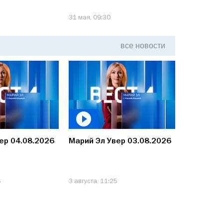
31 мая, 09:30
24 мая, 10:
все
новости
ер 04.08.2026
Марий Эл Увер 03.08.2026
Марий Эл
6
3 августа, 11:25
1 августа, 0