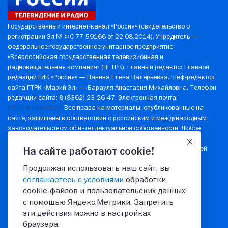
Государственный интернет-канал «Россия» (свидетельство о
регистрации Эл № ФС 77-59166 от 22.08.2014). Учредитель —
федеральное государственное унитарное предприятие
«Всероссийская государственная телевизионная и
радиовещательная компания» (ВГТРК). Главный редактор Главной
редакции ГИК «Россия» — Панина Елена Валерьевна. Шеф-редактор
сайта ГТРК «Марий Эл» — Барауля Анастасия Михайловна. Телефон
редакции сайта: 8 (8362) 23-26-47. Электронная почта:
inform@mari.rfn.ru
. Все права на материалы, опубликованные на
сайте, защищены в соответствии с российским и международным
законодательством об интеллектуальной собственности. Любое
использование текстовых, фото-, аудио- и видеоматериалов
возможно только с согласия правообладателя (ВГТРК). Для детей
На сайте работают cookie!
старше 16 лет.
Продолжая использовать наш сайт, вы
Политика в отношении обработки персональных данных
соглашаетесь с условиями
обработки
© 2026 ГТРК "Марий Эл"
cookie‑файлов и пользовательских данных
с помощью Яндекс.Метрики. Запретить
эти действия можно в настройках
16+
8(8362) 23-26-47
браузера.