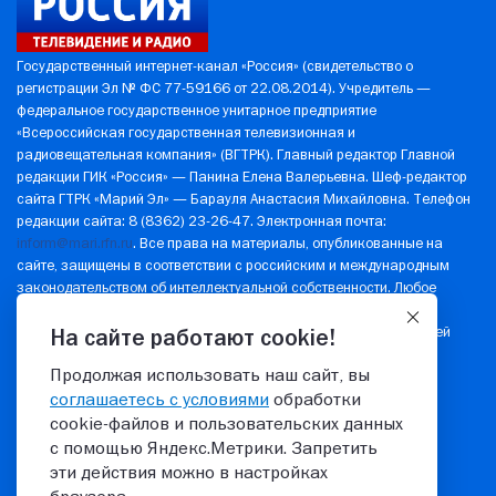
Государственный интернет-канал «Россия» (свидетельство о
регистрации Эл № ФС 77-59166 от 22.08.2014). Учредитель —
федеральное государственное унитарное предприятие
«Всероссийская государственная телевизионная и
радиовещательная компания» (ВГТРК). Главный редактор Главной
редакции ГИК «Россия» — Панина Елена Валерьевна. Шеф-редактор
сайта ГТРК «Марий Эл» — Барауля Анастасия Михайловна. Телефон
редакции сайта: 8 (8362) 23-26-47. Электронная почта:
inform@mari.rfn.ru
. Все права на материалы, опубликованные на
сайте, защищены в соответствии с российским и международным
законодательством об интеллектуальной собственности. Любое
использование текстовых, фото-, аудио- и видеоматериалов
возможно только с согласия правообладателя (ВГТРК). Для детей
На сайте работают cookie!
старше 16 лет.
Продолжая использовать наш сайт, вы
Политика в отношении обработки персональных данных
соглашаетесь с условиями
обработки
© 2026 ГТРК "Марий Эл"
cookie‑файлов и пользовательских данных
с помощью Яндекс.Метрики. Запретить
эти действия можно в настройках
16+
8(8362) 23-26-47