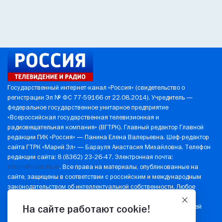
Государственный интернет-канал «Россия» (свидетельство о
регистрации Эл № ФС 77-59166 от 22.08.2014). Учредитель —
федеральное государственное унитарное предприятие
«Всероссийская государственная телевизионная и
радиовещательная компания» (ВГТРК). Главный редактор Главной
редакции ГИК «Россия» — Панина Елена Валерьевна. Шеф-редактор
сайта ГТРК «Марий Эл» — Барауля Анастасия Михайловна. Телефон
редакции сайта: 8 (8362) 23-26-47. Электронная почта:
inform@mari.rfn.ru
. Все права на материалы, опубликованные на
сайте, защищены в соответствии с российским и международным
законодательством об интеллектуальной собственности. Любое
использование текстовых, фото-, аудио- и видеоматериалов
возможно только с согласия правообладателя (ВГТРК). Для детей
На сайте работают cookie!
старше 16 лет.