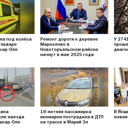
ла под колёса
Ремонт дороги к деревне
У 274
ульваре
Маркелово в
прошл
кар-Оле
Новоторъяльском районе
диагн
начнут в мае 2025 года
щина
16-летняя пассажирка
В Йош
сле наезда
иномарки пострадала в ДТП
новая
шкар-Оле
на трассе в Марий Эл