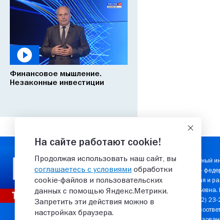
Финансовое мышление.
Незаконные инвестиции
На сайте работают cookie!
Продолжая использовать наш сайт, вы
Государственный ин
соглашаетесь с условиями
обработки
Учредитель — феде
cookie‑файлов и пользовательских
телевизионная и ра
Елена Валерьевна.
данных с помощью Яндекс.Метрики.
сайта: 8 (8362) 23
Запретить эти действия можно в
защищены в соответ
настройках браузера.
Любое использовани