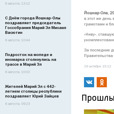
6 августа, 13:12
Йошкар-Ола, 29
С Днём города Йошкар-Олы
в этот же день
поздравляет председатель
грамотами и бл
Госсобрания Марий Эл Михаил
Васютин
«Ниву», ставшу
укомплектованн
6 августа, 10:44
За последние д
Подросток на мопеде и
Правительства 
иномарка столкнулись на
трассе в Марий Эл
29 октября, 15:12
6 августа, 10:02
Жителей Марий Эл с 442-
летием столицы республики
Прошлы
поздравляет Юрий Зайцев
6 августа, 09:23