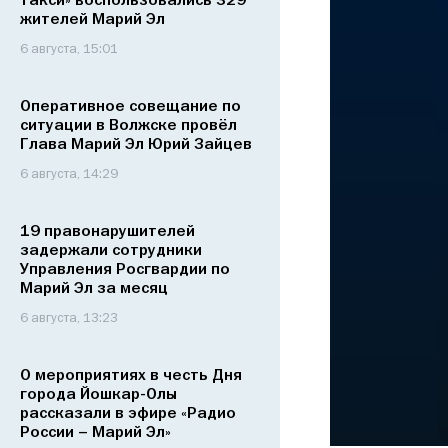
такси» воспользовались 329
жителей Марий Эл
6 августа, 15:01
Оперативное совещание по
ситуации в Волжске провёл
Глава Марий Эл Юрий Зайцев
6 августа, 14:29
19 правонарушителей
задержали сотрудники
Управления Росгвардии по
Марий Эл за месяц
6 августа, 13:23
О мероприятиях в честь Дня
города Йошкар-Олы
рассказали в эфире «Радио
России – Марий Эл»