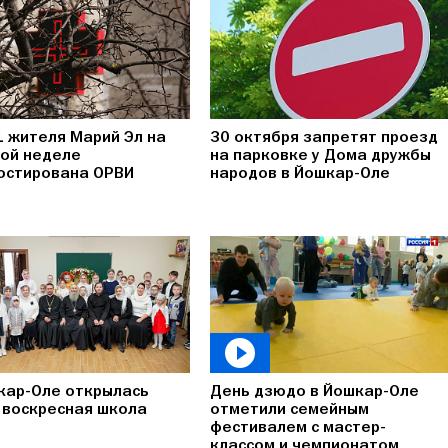
1 жителя Марий Эл на
30 октября запретят проезд
ой неделе
на парковке у Дома дружбы
остирована ОРВИ
народов в Йошкар-Оле
кар-Оле открылась
День дзюдо в Йошкар-Оле
 воскресная школа
отметили семейным
фестивалем с мастер-
классом и чемпионатом