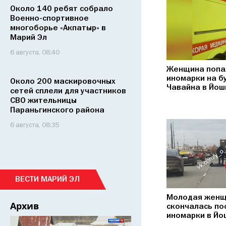
Около 140 ребят собрало
Военно-спортивное
многоборье «Акпатыр» в
Марий Эл
6 августа, 08:40
Женщина попа
иномарки на б
Около 200 маскировочных
Чавайна в Йош
сетей сплели для участников
СВО жительницы
Параньгинского района
6 августа, 08:35
ВЕСТИ МАРИЙ ЭЛ
Молодая жен
Архив
скончалась по
иномарки в Йо