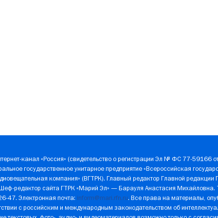
тернет-канал «Россия» (свидетельство о регистрации Эл № ФС 77-59166 от
ральное государственное унитарное предприятие «Всероссийская государ
диовещательная компания» (ВГТРК). Главный редактор Главной редакции 
 Шеф-редактор сайта ГТРК «Марий Эл» — Барауля Анастасия Михайловна.
-26-47. Электронная почта:
inform@mari.rfn.ru
. Все права на материалы, оп
ствии с российским и международным законодательством об интеллектуал
е текстовых, фото-, аудио- и видеоматериалов возможно только с соглас