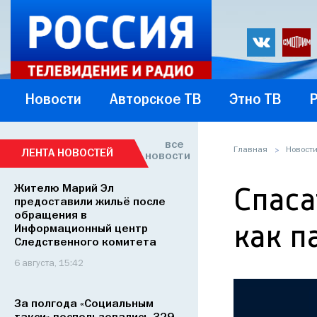
Новости
Авторское ТВ
Этно ТВ
все
Главная
Новост
ЛЕНТА НОВОСТЕЙ
новости
Жителю Марий Эл
Спаса
предоставили жильё после
обращения в
как п
Информационный центр
Следственного комитета
6 августа, 15:42
За полгода «Социальным