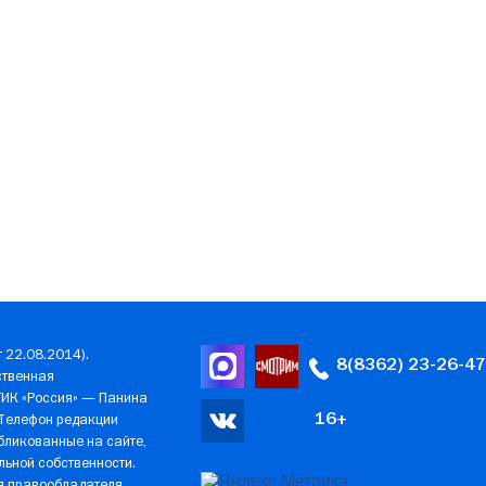
 22.08.2014).
8(8362) 23-26-47
ственная
ГИК «Россия» — Панина
16+
 Телефон редакции
убликованные на сайте,
ьной собственности.
ия правообладателя