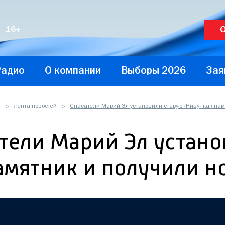
O
16+
Радио
О компании
Выборы 2026
Зая
и
Лента новостей
Спасатели Марий Эл установили старую «Ниву» как па
тели Марий Эл устано
амятник и получили 