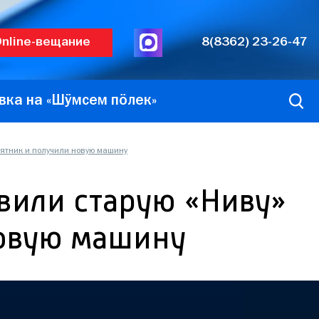
nline-вещание
8(8362) 23-26-47
вка на «Шӱмсем пӧлек»
мятник и получили новую машину
вили старую «Ниву»
новую машину