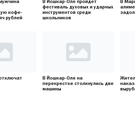
 мужчина
В Йошкар-Оле пройдет
В Мар
фестиваль духовых и ударных
алиме
ую кофе-
инструментов среди
задол
яч рублей
школьников
 отключат
В Йошкар-Оле на
Жител
перекрестке столкнулись две
наказ
машины
выруб