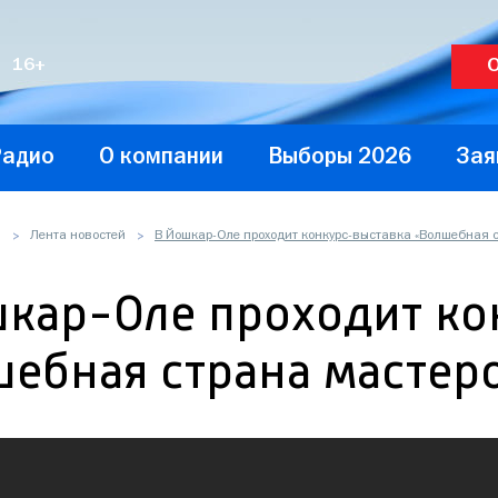
O
16+
Радио
О компании
Выборы 2026
Зая
и
Лента новостей
В Йошкар-Оле проходит конкурс-выставка «Волшебная 
кар-Оле проходит ко
ебная страна мастер