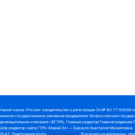
тернет-канал «Россия» (свидетельство о регистрации Эл № ФС 77-59166 от
ральное государственное унитарное предприятие «Всероссийская государ
диовещательная компания» (ВГТРК). Главный редактор Главной редакции 
 Шеф-редактор сайта ГТРК «Марий Эл» — Барауля Анастасия Михайловна.
-26-47. Электронная почта:
inform@mari.rfn.ru
. Все права на материалы, оп