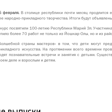
5 февраля.
В столице республики почти месяц продлится 
ее народно-прикладного творчества. Итоги будут объявлен
нкурс посвятили 100-летию Республики Марий Эл. Участник
упило более 70 работ не только из Йошкар-Олы, но и из рай
Волшебной страны мастеров» в том, что дети могут пре
рикладного искусства. На протяжении всего времени про
одят познавательные встречи и занятия с детьми. Сущест
воем деле и взрослым и детям.