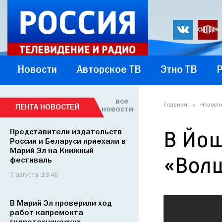
Новости
Авторское ТВ
Этно ТВ
все
Главная
Новост
ЛЕНТА НОВОСТЕЙ
новости
Представители издательств
В Йош
России и Беларуси приехали в
Марий Эл на Книжный
«Волш
фестиваль
7 августа, 13:45
В Марий Эл проверили ход
работ капремонта