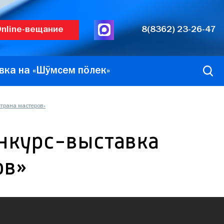
nline-вещание
8(8362) 23-26-47
вка на «Шӱмсем пӧлек»
страна мастеров»
нкурс-выставка
ов»