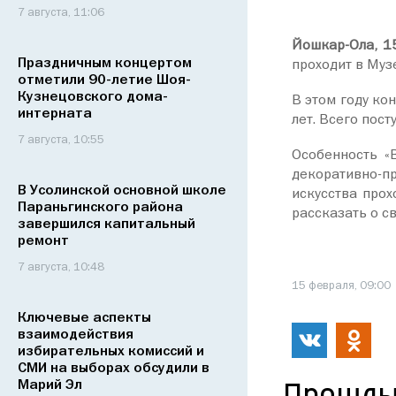
7 августа, 11:06
Йошкар-Ола, 1
Праздничным концертом
проходит в Муз
отметили 90-летие Шоя-
Кузнецовского дома-
В этом году ко
интерната
лет. Всего пост
7 августа, 10:55
Особенность «
декоративно-п
В Усолинской основной школе
искусства прох
Параньгинского района
рассказать о с
завершился капитальный
ремонт
7 августа, 10:48
15 февраля, 09:00
Ключевые аспекты
взаимодействия
избирательных комиссий и
СМИ на выборах обсудили в
Марий Эл