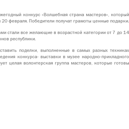
ежегодный конкурс «Волшебная страна мастеров», которы
ы 20 февраля. Победители получат грамоты ценные подарки.
ами стали все желающие в возрастной категории от 7 до 14
онов республики.
дставить поделки, выполненные в самых разных техниках
ведения конкурса- выставки в музее народно-прикладного
вует целая волонтерская группа мастеров, которые готовы