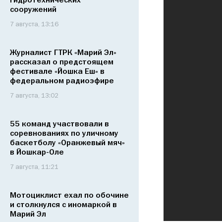
гидротехнических
сооружений
7 августа, 13:16
Журналист ГТРК «Марий Эл»
рассказал о предстоящем
фестивале «Йошка Еш» в
федеральном радиоэфире
7 августа, 13:02
55 команд участвовали в
соревнованиях по уличному
баскетболу «Оранжевый мяч»
в Йошкар-Оле
7 августа, 11:21
Мотоциклист ехал по обочине
и столкнулся с иномаркой в
Марий Эл