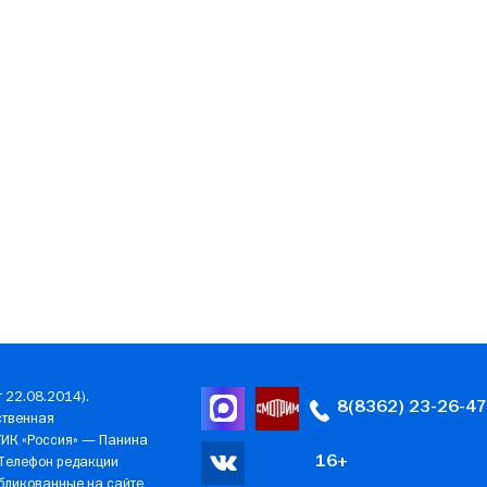
 22.08.2014).
8(8362) 23-26-47
ственная
ГИК «Россия» — Панина
16+
 Телефон редакции
убликованные на сайте,