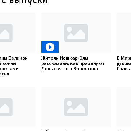
е выпуски
аны Великой
Жители Йошкар-Олы
В Мар
й войны
рассказали, как празднуют
руков
кретами
День святого Валентина
Главы
стья