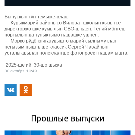
Выпускын тӱҥ темыже-влак:
— Курыкмарий районысо Виловат школын кызытсе
директоржо шке кумылын СВО-ш каен. Тений мӧҥгеш
пӧртылын да туныктымо пашашке ушнен.
— Морко рӱдӧ книгагудышто марий сылнымутлан
негызым пыштыше классик Сергей Чавайнын
усталыкшылан пӧлеклалтше фотопроект пашам ышта.
2025-шe ий, 30-шо шыжа
30 октября, 10:49
Прошлые выпуски